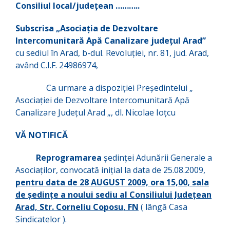
Consiliul local/judeţean ………..
Subscrisa „Asociaţia de Dezvoltare
Intercomunitară Apă Canalizare judeţul Arad”
cu sediul în Arad, b-dul. Revoluţiei, nr. 81, jud. Arad,
având C.I.F. 24986974,
Ca urmare a dispoziţiei Preşedintelui „
Asociaţiei de Dezvoltare Intercomunitară Apă
Canalizare Judeţul Arad „, dl. Nicolae Ioţcu
VĂ NOTIFICĂ
Reprogramarea
şedinţei Adunării Generale a
Asociaţilor, convocată iniţial la data de 25.08.2009,
pentru data de 28 AUGUST 2009, ora 15,00, sala
de şedinţe a noului sediu al Consiliului Judeţean
Arad, Str. Corneliu Coposu, FN
( lângă Casa
Sindicatelor ).