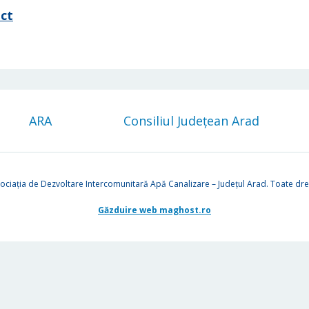
ect
ARA
Consiliul Județean Arad
ociația de Dezvoltare Intercomunitară Apă Canalizare – Județul Arad. Toate drep
Găzduire web maghost.ro